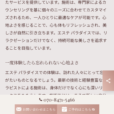
たサービスを提供しています。施術は、専門家によるカ
ウンセリングを基に個々のニーズに合わせてカスタマイ
ズされるため、一人ひとりに最適なケアが可能です。心
地よさを感じることで、心も体もリフレッシュされ、美
しさが自然に引き立ちます。エステ パラダイスでは、リ
ラクゼーションだけでなく、持続可能な美しさを追求す
ることを目指しています。
一度体験したら忘れられない心地よさ
エステ パラダイスでの体験は、訪れた人々にとって忘れ
がたいものとなるでしょう。最新の技術と経験豊富なセ
ラピストによる施術は、身体だけでなく心にも深いリラ
ックスをもたらします。施術後には、まるで新しい自分
070-8471-5466
に出会ったかのような感覚を味わえるはずです。特に、
お問い合わせはこちら
ご予約はこちら
ストレス社会で疲れた心身を癒すための工夫が施されて