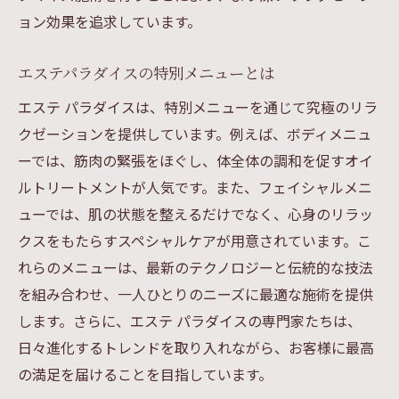
美しさと心地よさのバランスを追求
ョン効果を追求しています。
一度体験したら忘れられない心地よさ
エステパラダイス体験者が語る究極のリラクゼ
エステパラダイスの特別メニューとは
ーションの効果
エステ パラダイスは、特別メニューを通じて究極のリラ
体験者に聞くエステパラダイスの魅力
クゼーションを提供しています。例えば、ボディメニュ
リラクゼーション効果を証明する声
ーでは、筋肉の緊張をほぐし、体全体の調和を促すオイ
ルトリートメントが人気です。また、フェイシャルメニ
美しさの秘訣はここにあった！
ューでは、肌の状態を整えるだけでなく、心身のリラッ
多くの人がリピーターになる理由
クスをもたらすスペシャルケアが用意されています。こ
エステパラダイスで得た新しい自分
れらのメニューは、最新のテクノロジーと伝統的な技法
体験者が感じた心と体の変化
を組み合わせ、一人ひとりのニーズに最適な施術を提供
エステパラダイスで叶える美容ケアと心の安ら
します。さらに、エステ パラダイスの専門家たちは、
ぎ
日々進化するトレンドを取り入れながら、お客様に最高
美を追求しながら心も癒す方法
の満足を届けることを目指しています。
エステパラダイスで得られる安らぎ