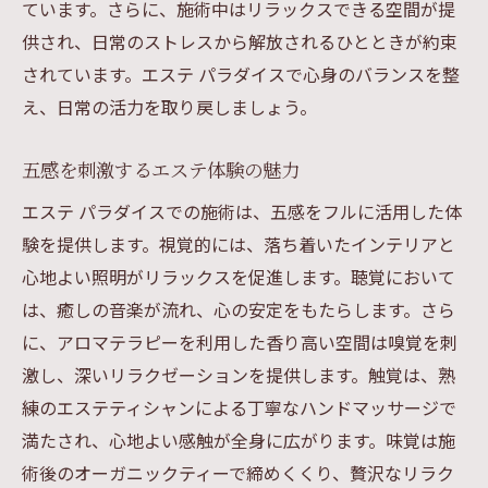
ています。さらに、施術中はリラックスできる空間が提
訪れるたびに新しいリラクゼーションの発
供され、日常のストレスから解放されるひとときが約束
見
されています。エステ パラダイスで心身のバランスを整
エステパラダイスが提供する最新テクノロジー
え、日常の活力を取り戻しましょう。
と美容ケアの秘密
最先端の技術で叶えるエステ体験
五感を刺激するエステ体験の魅力
エステパラダイスの革新的な美容機器
エステ パラダイスでの施術は、五感をフルに活用した体
高度な専門知識が支える美容ケア
験を提供します。視覚的には、落ち着いたインテリアと
テクノロジーと人の手が生む究極の施術
心地よい照明がリラックスを促進します。聴覚において
個別ニーズに応えるカスタマイズケア
は、癒しの音楽が流れ、心の安定をもたらします。さら
に、アロマテラピーを利用した香り高い空間は嗅覚を刺
最新テクノロジーによる美肌効果の秘密
激し、深いリラクゼーションを提供します。触覚は、熟
オーダーメイド施術で実現するエステパラダイ
練のエステティシャンによる丁寧なハンドマッサージで
スの特別なひととき
満たされ、心地よい感触が全身に広がります。味覚は施
一人ひとりに寄り添うオーダーメイド施術
術後のオーガニックティーで締めくくり、贅沢なリラク
あなただけの特別なケアプラン