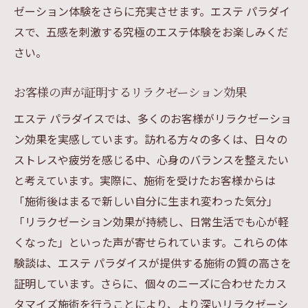
ゼーション体験をさらに充実させます。エステ パラダイ
細やかなカウンセリングで満足度向上
スで、五感を刺激する究極のエステ体験をお楽しみくだ
リピーター続出の秘密はカスタマイズにあ
さい。
り
満足度100%の施術を実現する方法
お客様の声が証明するリラクゼーション効果
エステパラダイスで体験する特別なひとと
エステ パラダイスでは、多くのお客様がリラクゼーショ
き
ン効果を実感しています。訪れる方々の多くは、日々の
エステを超えたエステパラダイスの心地よさと
ストレスや疲労を感じる中、心身のバランスを整えたい
美しさの融合
と考えています。実際に、施術を受けたお客様からは
「施術後はまるで新しい自分に生まれ変わった気分」
エステパラダイスが提供する新しい体験
「リラクゼーション効果が持続し、日常生活でも心が軽
美と心地よさが一体化した施術
くなった」といった声が寄せられています。これらの体
リラックスだけでなく、美しさも手に入れ
験談は、エステ パラダイスが提供する施術の質の高さを
る
証明しています。さらに、個々のニーズに合わせたカス
エステを超える総合的なケアの提案
タマイズ施術を行うことにより、より深いリラクゼーシ