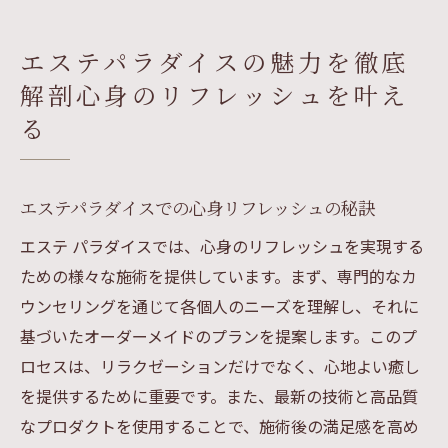
お客様の声が証明するリラクゼーション効
果
エステパラダイスの魅力を徹底
エステパラダイスの特別メニューとは
解剖心身のリフレッシュを叶え
ストレス解消に最適な施術の選び方
る
心と体を癒すための最新トレンド
究極のリラクゼーションエステパラダイスで心
も体も癒される
エステパラダイスでの心身リフレッシュの秘訣
エステパラダイスでの究極のリラクゼーシ
エステ パラダイスでは、心身のリフレッシュを実現する
ョン体験
ための様々な施術を提供しています。まず、専門的なカ
日常の疲れを癒すための特別施術
ウンセリングを通じて各個人のニーズを理解し、それに
心を落ち着かせるリラクゼーション方法
基づいたオーダーメイドのプランを提案します。このプ
ロセスは、リラクゼーションだけでなく、心地よい癒し
エステとアロマの融合で心身を癒す
を提供するために重要です。また、最新の技術と高品質
リラックスの新常識：エステパラダイスの
なプロダクトを使用することで、施術後の満足感を高め
提案