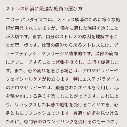
ストレス解消に最適な施術の選び方
美容ケアとリラクゼーションの二重効果
心の安らぎをもたらす施術
エステ パラダイスでは、ストレス解消のために様々な施
術が用意されていますが、個々に適した施術を選ぶこと
エステパラダイスで美しさと安らぎを手に
が大切です。まず、自分のストレスの原因を理解するこ
入れる
とが第一歩です。仕事の疲労から来るストレスには、デ
訪れるたびに心が軽くなる体験
ィープティッシュマッサージが効果的です。深部の筋肉
エステパラダイスが教える日常で取り入れるリ
にアプローチすることで緊張をほぐし、血行を促進しま
ラクゼーション法
す。また、心の疲れを感じる場合は、アロマセラピーや
自宅で簡単にできるリラクゼーション法
フェイシャルケアが役立ちます。特にエステ パラダイス
日常生活で取り入れたいリラックス習慣
のアロマセラピーでは、厳選されたオイルを使用し、心
エステパラダイスがおすすめするセルフケ
を穏やかにする香りを楽しむことができます。これによ
ア
り、リラックスした状態で施術を受けることができ、心
忙しい人のための簡単リラックス法
身ともにリフレッシュできます。最適な施術を見つける
心と体を癒すための日常的な工夫
ために、専門家のカウンセリングを受けるのも一つの手