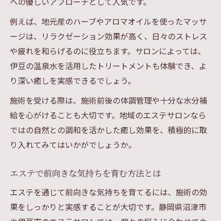
への優しいアプローチとして人気です。
リラクゼーション重視のエステ選びポイン
例えば、地元産のハーブやアロマオイルを使ったマッサ
ト
ージは、リラクゼーション効果が高く、日々のストレス
エステ施術で癒しの時間を確保する工夫
や疲れを和らげるのに役立ちます。サロンによっては、
忙しい日々に癒しをもたらすエステの魅力
伊豆の温泉水を活用したトリートメントも体験でき、よ
短時間でも実感できるエステの癒し効果
り深い癒しを実感できるでしょう。
仕事の合間に通えるエステのメリット
施術を受ける際は、施術前後の体調管理や十分な水分補
効率的なエステ利用で心も体も軽やかに
給を心がけることも大切です。地域のエステサロンなら
エステでストレスを和らげる習慣を作る
ではの自然との調和を活かした癒し効果を、積極的に取
日常に癒しをプラスするエステの活用術
り入れてみてはいかがでしょうか。
エステを選ぶ際に押さえたい大切な視点
エステで前向きな気持ちを育む方法とは
エステ選びで重視したい安全性と信頼性
エステを通じて前向きな気持ちを育てるには、施術の効
施術内容やスタッフ対応を確認するポイン
果をしっかりと実感することが大切です。静岡県沼津市
ト