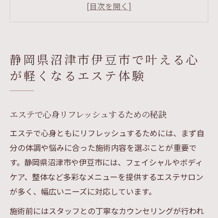
沼津市伊豆市のエステがもたらす癒し効果
エステで前向きな気持ちを育む方法とは
静岡の豊かな自然とエステの相乗効果を実
感
静岡県沼津市伊豆市で叶える心
エステ体験で日常のストレスを解消しよう
が軽くなるエステ体験
エステの効果を前向きに実感する秘訣とは
エステ後の変化を前向きに受け止めるコツ
継続がもたらすエステの本当の魅力とは
エステで心身リフレッシュするための秘訣
エステで得られる美容と健康の実感ポイン
エステで心身ともにリフレッシュするためには、まず自
ト
分の体調や悩みに合った施術内容を選ぶことが重要で
心が前向きになるエステの活用術を解説
す。静岡県沼津市や伊豆市には、フェイシャルやボディ
ケア、整体など多彩なメニューを提供するエステサロン
エステ効果を最大限引き出すアフターケア
が多く、幅広いニーズに対応しています。
ポジティブな気分に導く静岡のエステ選び
施術前にはスタッフとの丁寧なカウンセリングが行われ
自分に合うエステを見極めるチェックポイ