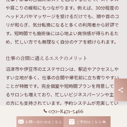
や肩こりの緩和にもつながります。例えば、30分程度の
ヘッドスパやマッサージを受けるだけでも、頭や首のコ
リが和らぎ、気分転換になると多くの利用者から好評で
す。短時間でも施術後には心地よい爽快感が得られるた
め、忙しい方でも無理なく自分のケアを続けられます。
仕事の合間に通えるエステのメリット
沼津市や伊豆市のエステサロンは、駅近やアクセスしや
すい立地が多く、仕事の合間や帰宅前に立ち寄りやすい
ことが特徴です。完全個室や短時間プランを用意してい
るサロンも増えており、忙しいビジネスパーソンや主婦
の方にも支持されています。予約システムが充実してい
070-8471-5466
るため、空き時間を有効活用できる点もメリットです。
例えば、昼休みや勤務後の30分を利用して、フェイシャ
お問い合わせはこちら
ご予約はこちら