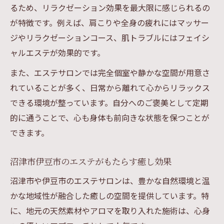
るため、リラクゼーション効果を最大限に感じられるの
ント
が特徴です。例えば、肩こりや全身の疲れにはマッサー
安心して通える静岡エリアのエステの選び
ジやリラクゼーションコース、肌トラブルにはフェイシ
方
ャルエステが効果的です。
口コミや評判を参考にするエステ選びの極
意
また、エステサロンでは完全個室や静かな空間が用意さ
れていることが多く、日常から離れて心からリラックス
エステ選びで失敗しないための事前リサー
できる環境が整っています。自分へのご褒美として定期
チ
的に通うことで、心も身体も前向きな状態を保つことが
ポジティブな体験談から学ぶエステの選択
できます。
基準
リラクゼーションを楽しむエステ活用術
沼津市伊豆市のエステがもたらす癒し効果
エステで深いリラクゼーションを味わう方
沼津市や伊豆市のエステサロンは、豊かな自然環境と温
法
かな地域性が融合した癒しの空間を提供しています。特
忙しい日々に役立つエステ利用のコツ
に、地元の天然素材やアロマを取り入れた施術は、心身
エステで心身をほぐすリフレッシュ術