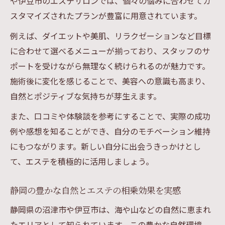
や伊豆市のエステサロンでは、個々の悩みに合わせてカ
エステの特徴と自分の希望を照らし合わせ
スタマイズされたプランが豊富に用意されています。
る
例えば、ダイエットや美肌、リラクゼーションなど目標
無理なく続けられるエステ選びの基準
に合わせて選べるメニューが揃っており、スタッフのサ
体験談から学ぶ失敗しないエステの選び方
ポートを受けながら無理なく続けられるのが魅力です。
施術後に変化を感じることで、美容への意識も高まり、
自然とポジティブな気持ちが芽生えます。
また、口コミや体験談を参考にすることで、実際の成功
例や感想を知ることができ、自分のモチベーション維持
にもつながります。新しい自分に出会うきっかけとし
て、エステを積極的に活用しましょう。
静岡の豊かな自然とエステの相乗効果を実感
静岡県の沼津市や伊豆市は、海や山などの自然に恵まれ
たエリアとして知られています。この豊かな自然環境