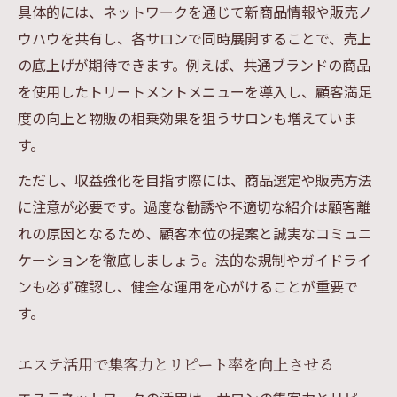
識
具体的には、ネットワークを通じて新商品情報や販売ノ
ウハウを共有し、各サロンで同時展開することで、売上
エステネットワーク導入前の必須チェック
の底上げが期待できます。例えば、共通ブランドの商品
事項
を使用したトリートメントメニューを導入し、顧客満足
エステ導入時に注意する勧誘と販売ルール
度の向上と物販の相乗効果を狙うサロンも増えていま
す。
ただし、収益強化を目指す際には、商品選定や販売方法
に注意が必要です。過度な勧誘や不適切な紹介は顧客離
れの原因となるため、顧客本位の提案と誠実なコミュニ
ケーションを徹底しましょう。法的な規制やガイドライ
ンも必ず確認し、健全な運用を心がけることが重要で
す。
エステ活用で集客力とリピート率を向上させる