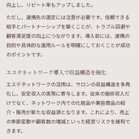
基準
向上し、リピート率もアップしました。
エステネットワーク利用でファンを増やす
ただし、連携先の選定には注意が必要です。信頼できる
方法
相手とパートナーシップを築くことが、トラブル回避や
化粧品ネットワーク活用でブランド力を強
顧客満足度の向上につながります。導入前には、連携の
化
目的や具体的な運用ルールを明確にしておくことが成功
エステ活用でサロンの信頼度を高めるポイ
のポイントです。
ント
エステネットワーク導入で収益構造を強化
法的トラブル回避へネットワークビジネスの見
極め方
エステネットワークの活用は、サロンの収益構造を多角
化し、安定収入の実現に寄与します。従来の施術収入だ
エステネットワーク活用時の法律リスク解
けでなく、ネットワーク内での化粧品や美容商品の紹
説
介・販売が新たな収益源となります。これにより、売上
ネットワークビジネスとエステの法的違い
の季節変動や顧客数の増減といった経営リスクを緩和で
とは
きます。
違法性回避に重要なエステネットワーク知