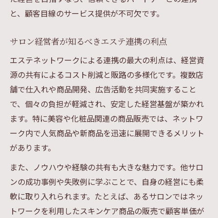
目指す
と、顧客目線のサービス提供が不可欠です。
エステネットワークを通じた新しい収益モデル
エステネットワークが拓く新収益モデルの
サロン経営者が知るべきエステ連携の利点
特徴
エステネットワークによる連携の最大の利点は、経営資
エステを活用したサロン物販の可能性
源の共有によるコスト削減と販路の多様化です。複数店
ネットワーク型収益モデルの利点と落とし
舗で仕入れや商品開発、広告活動を共同実施すること
穴
で、個々の負担が軽減され、安定した経営基盤が築かれ
エステネットワークで多角的な収益を実現
ます。特に美容や化粧品関連の商品販売では、ネットワ
新時代のサロン経営に欠かせないエステ戦
ーク内で人気商品や新商品を迅速に展開できるメリット
略
があります。
自サロンの魅力向上に役立つエステの選び方
また、ノウハウや経験の共有も大きな魅力です。他サロ
エステネットワークで差別化するサロンの
ンの成功事例や失敗例に学ぶことで、自身の経営にも柔
秘訣
軟に取り入れられます。たとえば、あるサロンではネッ
顧客満足度を上げるエステの効果的な選定
トワークを利用したスキンケア商品の販売で顧客単価が