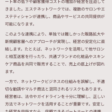
エステを活かした新規顧客獲得戦略のすす
ート率の低下や顧客獲得コストの増加が経営を圧迫して
め
きました。エステネットワークでは、複数のサロンやエ
エステ商品の選定と販売ポイント徹底解説
ステティシャンが連携し、商品やサービスの共同提供が
可能になります。
エステネットワーク活用でリピート率を高
める工夫
このような連携により、単独では難しかった販路拡大や
ネットワーク型化粧品導入が生むリスク分散術
新規顧客層へのアプローチが実現し、経営の安定化に直
結します。たとえば、ネットワークを活用して他サロン
エステネットワーク型化粧品で収益源を多
と相互送客を行ったり、共通ブランドの化粧品やスキン
様化
ケア商品を共同で販売することで、売上の底上げが図れ
リスク分散に効くエステネットワーク活用
ます。
術
化粧品ネットワーク導入時の注意ポイント
一方で、ネットワークビジネスの仕組みを誤解し、不適
切な勧誘やマルチ商法と混同されるリスクもあります。
ネットワーク系商品の選び方と成功事例紹
経営者は、法令やガイドラインを十分に理解し、正しい
介
方法でネットワークを活用することが重要です。安定し
エステネットワークと物販で経営安定化を
た経営を目指すなら、信頼できるパートナーとの連携