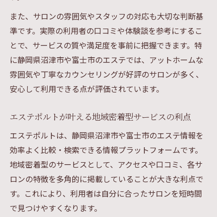
沼津市・富士市で注目のエステ探しのポイ
また、サロンの雰囲気やスタッフの対応も大切な判断基
ント
準です。実際の利用者の口コミや体験談を参考にするこ
理想のエステを見つける検索方法とチェッ
とで、サービスの質や満足度を事前に把握できます。特
ク項目
に静岡県沼津市や富士市のエステでは、アットホームな
地元エステで後悔しないための選び方ガイ
雰囲気や丁寧なカウンセリングが好評のサロンが多く、
ド
安心して利用できる点が評価されています。
エステ選びの判断基準とこだわりポイント
紹介
エステポルトが叶える地域密着型サービスの利点
エステポルトで叶える理想のサロン探し
エステポルトは、静岡県沼津市や富士市のエステ情報を
口コミ重視で自分に合うエステを発見
効率よく比較・検索できる情報プラットフォームです。
エステ選びで口コミを活かす具体的な方法
地域密着型のサービスとして、アクセスや口コミ、各サ
ロンの特徴を多角的に掲載していることが大きな利点で
信頼できるエステ口コミサイトの賢い利用
す。これにより、利用者は自分に合ったサロンを短時間
術
で見つけやすくなります。
エステ体験談で分かる自分に合うサロンの