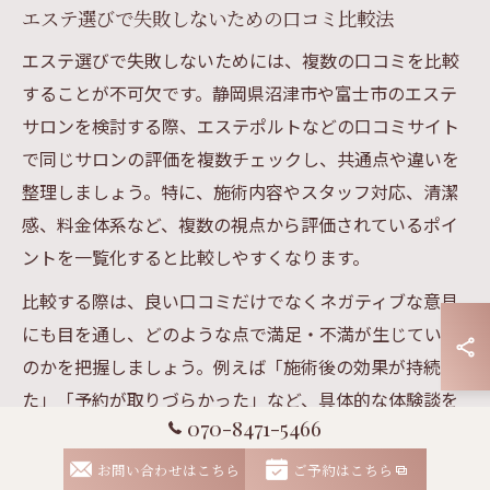
エステ選びで失敗しないための口コミ比較法
エステ選びで失敗しないためには、複数の口コミを比較
することが不可欠です。静岡県沼津市や富士市のエステ
サロンを検討する際、エステポルトなどの口コミサイト
で同じサロンの評価を複数チェックし、共通点や違いを
整理しましょう。特に、施術内容やスタッフ対応、清潔
感、料金体系など、複数の視点から評価されているポイ
ントを一覧化すると比較しやすくなります。
比較する際は、良い口コミだけでなくネガティブな意見
にも目を通し、どのような点で満足・不満が生じている
のかを把握しましょう。例えば「施術後の効果が持続し
た」「予約が取りづらかった」など、具体的な体験談を
070-8471-5466
もとに自分の希望と照らし合わせることで、納得のいく
エステ選びにつながります。口コミ比較を怠ると、期待
お問い合わせはこちら
ご予約はこちら