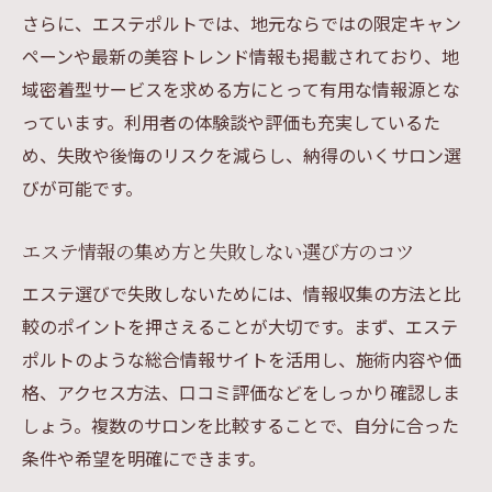
探し方
さらに、エステポルトでは、地元ならではの限定キャン
口コミ評価の見極め方と参考にするコツ
ペーンや最新の美容トレンド情報も掲載されており、地
域密着型サービスを求める方にとって有用な情報源とな
エステ選びで失敗しないための口コミ比較
っています。利用者の体験談や評価も充実しているた
法
め、失敗や後悔のリスクを減らし、納得のいくサロン選
アクセスしやすいエステの賢い選択術
びが可能です。
アクセス抜群のエステを選ぶためのポイン
ト
エステ情報の集め方と失敗しない選び方のコツ
駅近や駐車場完備のエステの選び方を解説
エステ選びで失敗しないためには、情報収集の方法と比
通いやすさ重視でエステを選ぶコツと注意
較のポイントを押さえることが大切です。まず、エステ
点
ポルトのような総合情報サイトを活用し、施術内容や価
アクセスしやすいエステ探しで失敗しない
格、アクセス方法、口コミ評価などをしっかり確認しま
方法
しょう。複数のサロンを比較することで、自分に合った
便利な場所にあるエステのメリットを紹介
条件や希望を明確にできます。