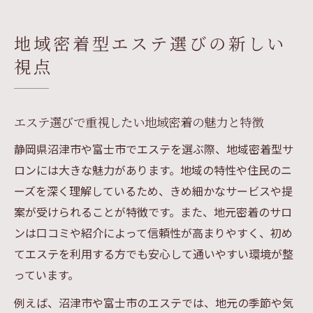
エステポルトが叶える地域密着型サービス
の利点
地域密着型エステ選びの新しい
エステ情報の集め方と失敗しない選び方の
視点
コツ
沼津市・富士市で信頼できるエステを見つ
ける方法
エステ選びで重視したい地域密着の魅力と特徴
静岡県でエステを比較したい方必見
静岡県沼津市や富士市でエステを選ぶ際、地域密着型サ
静岡県エステの比較で注目すべきチェック
ロンには大きな魅力があります。地域の特性や住民のニ
ポイント
ーズを深く理解しているため、きめ細かなサービスや提
エステポルトを活用した賢いエステ比較の
案が受けられることが特徴です。また、地元密着のサロ
方法
ンは口コミや紹介によって信頼性が高まりやすく、初め
エステ選びで失敗しないための比較基準を
てエステを利用する方でも安心して通いやすい環境が整
紹介
っています。
口コミや評判を活かしたエステ比較のコツ
例えば、沼津市や富士市のエステでは、地元の季節や気