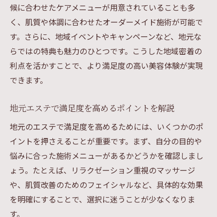
静岡県内で自分に合うエステの見極め方を
候に合わせたケアメニューが用意されていることも多
解説
く、肌質や体調に合わせたオーダーメイド施術が可能で
エステポルト活用のメリット徹底解説
す。さらに、地域イベントやキャンペーンなど、地元な
らではの特典も魅力のひとつです。こうした地域密着の
エステポルトで得られる最新エステ情報の
利点を活かすことで、より満足度の高い美容体験が実現
活用術
できます。
効率的なエステ選びを実現するエステポル
トの強み
地元エステで満足度を高めるポイントを解説
口コミと体験談で分かるエステポルトの魅
地元のエステで満足度を高めるためには、いくつかのポ
力
イントを押さえることが重要です。まず、自分の目的や
エステポルトが支持される理由と賢い使い
悩みに合った施術メニューがあるかどうかを確認しまし
方
ょう。たとえば、リラクゼーション重視のマッサージ
エステ探しに役立つエステポルトの活用テ
や、肌質改善のためのフェイシャルなど、具体的な効果
クニック
を明確にすることで、選択に迷うことが少なくなりま
沼津市・富士市で理想のエステ探し方
す。