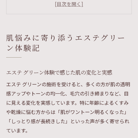
グリーン マッサージの施術で得られる心地
よさ
エステならではのリラクゼーション効果と
は
肌悩みに寄り添うエステグリー
エステでの初回体験が不安な方へのアドバ
ン体験記
イス
エステ グリーン体験者が語るリアルな口コ
ミ
エステ グリーン体験で感じた肌の変化と実感
年齢肌の変化をエステで改善する方法
エステ グリーンの施術を受けると、多くの方が肌の透明
エステ施術で年齢肌の悩みをケアする秘訣
感アップやトーンの均一化、毛穴の引き締まりなど、目
グリーン施術で肌のハリやうるおいを回復
に見える変化を実感しています。特に年齢によるくすみ
エステで乾燥や毛穴トラブルを解消する方
や乾燥に悩む方からは「肌がワントーン明るくなった」
法
「しっとり感が長続きした」といった声が多く寄せられ
エステが叶えるアンチエイジング効果の真
ています。