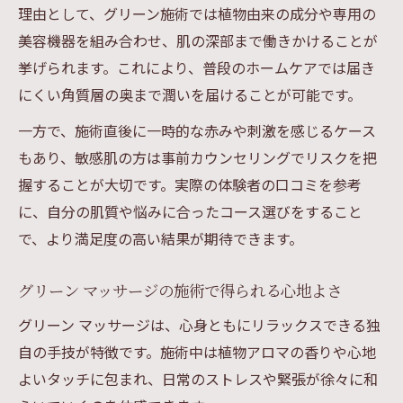
実
理由として、グリーン施術では植物由来の成分や専用の
エステ グリーンで実感する若返りのポイン
美容機器を組み合わせ、肌の深部まで働きかけることが
ト
挙げられます。これにより、普段のホームケアでは届き
理想の美肌へ導くグリーン施術の真価
にくい角質層の奥まで潤いを届けることが可能です。
エステ グリーン施術が美肌に導く理由とは
一方で、施術直後に一時的な赤みや刺激を感じるケース
グリーン施術で肌の透明感が高まる仕組み
もあり、敏感肌の方は事前カウンセリングでリスクを把
エステのプロ技術で得る美肌の実感ポイン
握することが大切です。実際の体験者の口コミを参考
ト
に、自分の肌質や悩みに合ったコース選びをすること
で、より満足度の高い結果が期待できます。
グリーン マッサージの美肌効果を徹底解説
エステ グリーン施術の特徴と期待できる効
グリーン マッサージの施術で得られる心地よさ
果
グリーン マッサージは、心身ともにリラックスできる独
初回でも安心できるエステ体験のポイント
自の手技が特徴です。施術中は植物アロマの香りや心地
エステ初心者も安心できるカウンセリング
よいタッチに包まれ、日常のストレスや緊張が徐々に和
の流れ