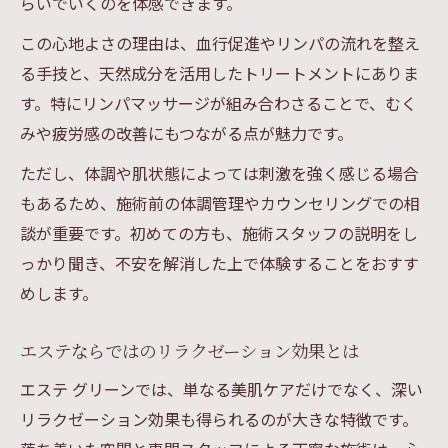
らいでいくのを体感できます。
初回体験で気を付けたいエステのポイント
この心地よさの理由は、血行促進やリンパの流れを整え
エステ グリーン施術の流れと安心ポイント
る手技と、天然成分を活用したトリートメントにありま
エステ体験前の準備と心構えを詳しく解説
す。特にリンパマッサージが組み合わさることで、むく
エステでよくある不安や疑問への対応策
みや疲労感の改善にもつながる点が魅力です。
グリーン施術ならではの透明感アップ術
ただし、体調や肌状態によっては刺激を強く感じる場合
エステ グリーン施術で得られる透明感の秘
もあるため、施術前の体調管理やカウンセリングでの相
密
談が重要です。初めての方も、施術スタッフの説明をし
グリーン マッサージが導く明るい美肌への
っかり聞き、不安を解消した上で体験することをおすす
道
めします。
エステの施術でくすみを改善する具体的な
方法
エステならではのリラクゼーション効果とは
エステ グリーンで叶えるトーンアップ術
エステ グリーンでは、単なる美肌ケアだけでなく、深い
透明感を最大限に引き出すエステ施術の特
リラクゼーション効果も得られるのが大きな特徴です。
徴