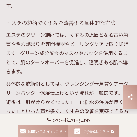
す。
エステの施術でくすみを改善する具体的な方法
エステのグリーン施術では、くすみの原因となる古い角
質や毛穴詰まりを専門機器やピーリングケアで取り除き
ます。グリーン成分配合のマスクやパックを併用するこ
とで、肌のターンオーバーを促進し、透明感ある肌へ導
きます。
具体的な施術例としては、クレンジング→角質ケア→グ
リーンパック→保湿仕上げという流れが一般的です。施
術後は「肌が柔らかくなった」「化粧水の浸透が良くな
った」といった声が多く、くすみの改善を実感できる方
070-8471-5466
が増えています。
ただし、ピーリングは肌質によって刺激を感じる場合が
お問い合わせはこちら
ご予約はこちら