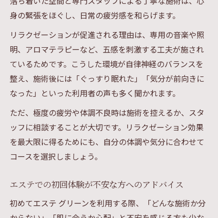
落ち着いた空間と専門スタッフによる丁寧な施術は、心
美肌効果を長持ちさせる施術後の過ごし方
身の緊張をほぐし、日常の疲労感を和らげます。
エステ施術後に気を付けたい美肌習慣のポ
リラクゼーションが促進される理由は、専用の音楽や照
イント
明、アロマテラピーなど、五感を刺激する工夫が施され
エステ グリーンの効果を持続させる日常ケ
ているためです。こうした環境が自律神経のバランスを
ア
整え、施術後には「ぐっすり眠れた」「気分が前向きに
施術後の正しいスキンケアとエステの関係
なった」といった利用者の声も多く聞かれます。
エステ体験後に避けたいNG行動と対策法
ただ、極度の疲労や体調不良時は施術を控えるか、スタ
グリーン施術後の美肌をキープするコツ
ッフに相談することが大切です。リラクゼーション効果
を最大限に得るためにも、自分の体調や気分に合わせて
コースを選択しましょう。
エステでの初回体験が不安な方へのアドバイス
初めてエステ グリーンを利用する際、「どんな施術か分
からない」「肌に合うか心配」と不安を感じる方も少な