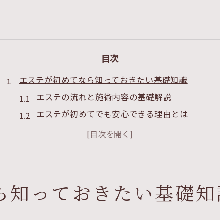
目次
エステが初めてなら知っておきたい基礎知識
エステの流れと施術内容の基礎解説
エステが初めてでも安心できる理由とは
エステで受けられる主なサービスの特徴
初めてのエステに必要な事前準備とは
エステはどんな感じか体験談で知るコツ
静岡県の沼津市や下田市で理想のエステを探すコツ
ら知っておきたい基礎知
静岡県でエステ選びに役立つ比較方法
沼津市や下田市のエステの特徴と魅力