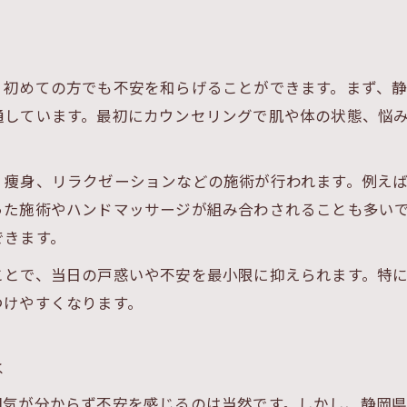
エステ選びで重視すべきポイントとは
エステの立地や通いやすさの確認方法
、初めての方でも不安を和らげることができます。まず、
理想のエステを見つけるための検索術
通しています。最初にカウンセリングで肌や体の状態、悩
施術内容からわかるエステ選びのポイント
エステの施術内容別に選ぶメリット解説
、痩身、リラクゼーションなどの施術が行われます。例え
フェイシャルや痩身など施術別の特徴紹介
った施術やハンドマッサージが組み合わされることも多い
エステ施術内容の違いを徹底比較する方法
できます。
エステで人気の施術とその効果を知る
ことで、当日の戸惑いや不安を最小限に抑えられます。特
自分に合うエステ施術を選ぶコツまとめ
つけやすくなります。
口コミを通じて安心できるエステの見極め方
エステ選びで口コミを活用するポイント
は
信頼できるエステの口コミの見方を解説
囲気が分からず不安を感じるのは当然です。しかし、静岡