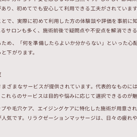
口コミから分かるエステの評判と安心度
があり、初めてでも安心して利用できる工夫がされていま
エステ体験談を参考にする選び方のコツ
ことで、実際に初めて利用した方の体験談や評価を事前に
良いエステと悪いエステの口コミ比較法
れるサロンも多く、施術前後で疑問点や不安点を解消でき
エステで叶うリラクゼーションと美容体験
るため、「何を準備したらよいか分からない」といった心
エステで得られるリラクゼーション効果
っと下がります。
エステの美容施術で実感できる変化とは
エステ体験で心身が癒やされる理由
徴
エステの施術が美容にもたらすメリット
リラクゼーション目的でエステを選ぶ方法
さまざまなサービスが提供されています。代表的なものに
。これらのサービスは目的や悩みに応じて選択できるのが
自分に合うエステを見つけて不安を解消する方法
エステ選びで不安を減らすポイント解説
ップや毛穴ケア、エイジングケアに特化した施術が用意さ
が人気です。リラクゼーションマッサージは、日々の疲れ
自分に合うエステの見極め方と選び方
エステ初心者が安心できるサロンの特徴