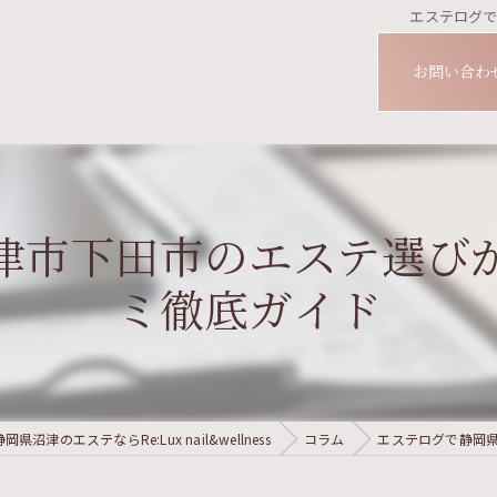
エステログ
お問い合わ
津市下田市のエステ選び
ミ徹底ガイド
静岡県沼津のエステならRe:Lux nail&wellness
コラム
エステログで静岡